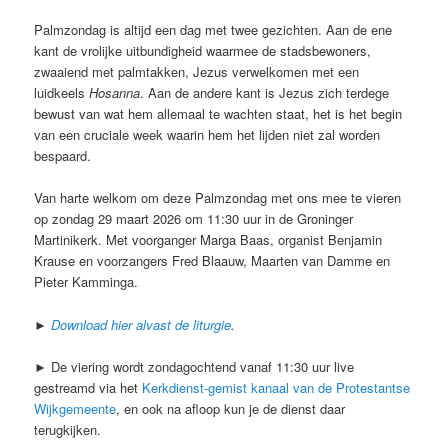
Palmzondag is altijd een dag met twee gezichten. Aan de ene
kant de vrolijke uitbundigheid waarmee de stadsbewoners,
zwaaiend met palmtakken, Jezus verwelkomen met een
luidkeels
Hosanna
. Aan de andere kant is Jezus zich terdege
bewust van wat hem allemaal te wachten staat, het is het begin
van een cruciale week waarin hem het lijden niet zal worden
bespaard.
Van harte welkom om deze Palmzondag met ons mee te vieren
op zondag 29 maart 2026 om 11:30 uur in de Groninger
Martinikerk. Met voorganger Marga Baas, organist Benjamin
Krause en voorzangers Fred Blaauw, Maarten van Damme en
Pieter Kamminga.
►
Download hier alvast de liturgie
.
► De viering wordt zondagochtend vanaf 11:30 uur live
gestreamd via het
Kerkdienst-gemist kanaal van de Protestantse
Wijkgemeente
, en ook na afloop kun je de dienst daar
terugkijken.