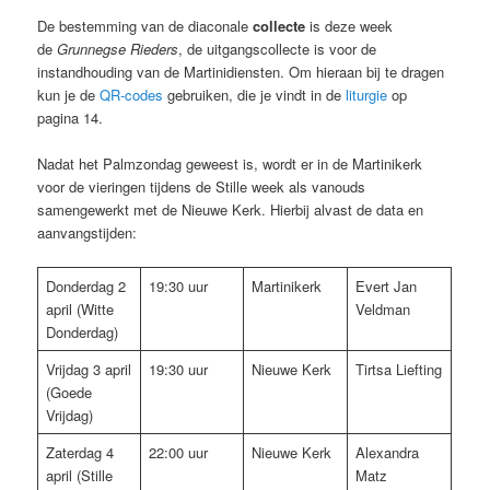
De bestemming van de diaconale
collecte
is deze week
de
Grunnegse Rieders
, de uitgangscollecte is voor de
instandhouding van de Martinidiensten. Om hieraan bij te dragen
kun je de
QR-codes
gebruiken, die je vindt in de
liturgie
op
pagina 14.
Nadat het Palmzondag geweest is, wordt er in de Martinikerk
voor de vieringen tijdens de Stille week als vanouds
samengewerkt met de Nieuwe Kerk. Hierbij alvast de data en
aanvangstijden:
Donderdag 2
19:30 uur
Martinikerk
Evert Jan
april (Witte
Veldman
Donderdag)
Vrijdag 3 april
19:30 uur
Nieuwe Kerk
Tirtsa Liefting
(Goede
Vrijdag)
Zaterdag 4
22:00 uur
Nieuwe Kerk
Alexandra
april (Stille
Matz