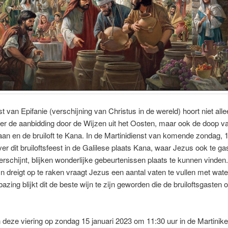
est van Epifanie (verschijning van Christus in de wereld) hoort niet alle
er de aanbidding door de Wijzen uit het Oosten, maar ook de doop v
aan en de bruiloft te Kana. In de Martinidienst van komende zondag, 1
ver dit bruiloftsfeest in de Galilese plaats Kana, waar Jezus ook te gas
erschijnt, blijken wonderlijke gebeurtenissen plaats te kunnen vinden.
ijn dreigt op te raken vraagt Jezus een aantal vaten te vullen met wate
bazing blijkt dit de beste wijn te zijn geworden die de bruiloftsgasten 
deze viering op zondag 15 januari 2023 om 11:30 uur in de Martinike