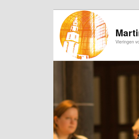
Spring
naar
de
Marti
primaire
Vieringen v
inhoud