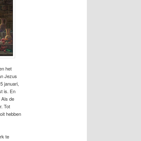
en het
an Jezus
5 januari,
t is. En
 Als de
r. Tot
ooit hebben
rk te