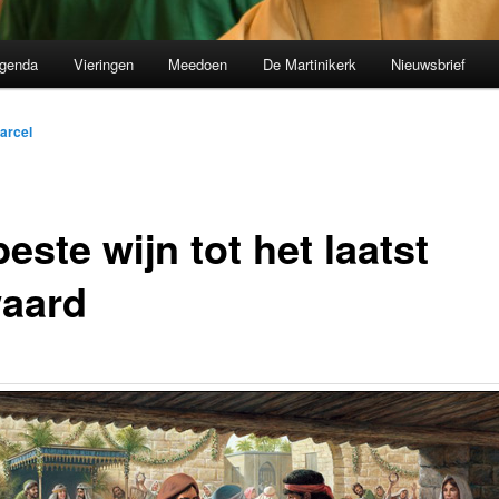
genda
Vieringen
Meedoen
De Martinikerk
Nieuwsbrief
arcel
este wijn tot het laatst
aard