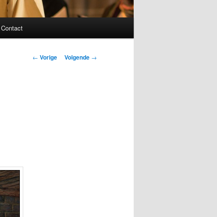
Contact
Bericht
←
Vorige
Volgende
→
navigatie