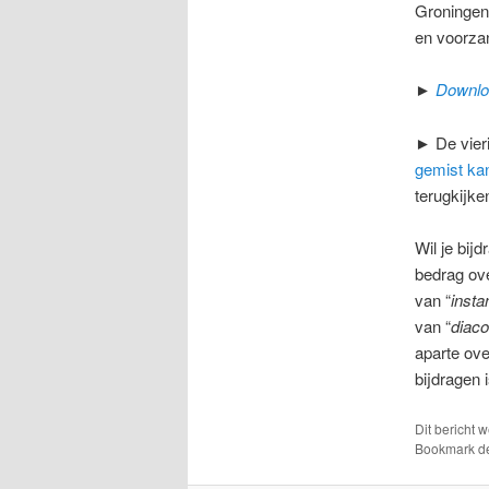
Groningen.
en voorza
►
Downloa
► De vier
gemist ka
terugkijke
Wil je bij
bedrag ov
van “
insta
van “
diaco
aparte ove
bijdragen 
Dit bericht 
Bookmark 