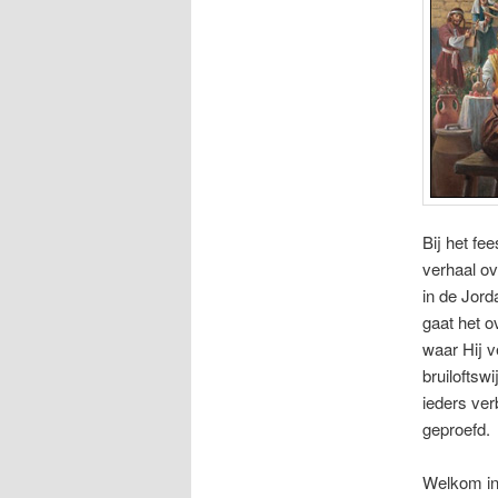
Bij het fe
verhaal ov
in de Jord
gaat het o
waar Hij v
bruiloftsw
ieders ver
geproefd.
Welkom in 