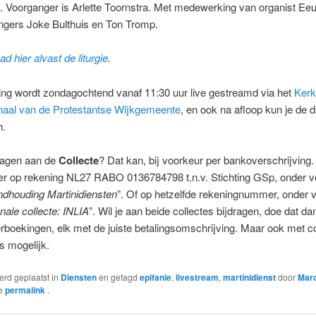
 Voorganger is Arlette Toornstra. Met medewerking van organist Eeu
ngers Joke Bulthuis en Ton Tromp.
d hier alvast de liturgie
.
ing wordt zondagochtend vanaf 11:30 uur live gestreamd via het
Kerk
naal van de Protestantse Wijkgemeente
, en ook na afloop kun je de d
n.
dragen aan de
Collecte
? Dat kan, bij voorkeur per bankoverschrijving
er op rekening NL27 RABO 0136784798 t.n.v. Stichting GSp, onder v
ndhouding Martinidiensten
”. Of op hetzelfde rekeningnummer, onder 
nale collecte: INLIA
”. Wil je aan beide collectes bijdragen, doe dat d
rboekingen, elk met de juiste betalingsomschrijving. Maar ook met c
is mogelijk.
werd geplaatst in
Diensten
en getagd
epifanie
,
livestream
,
martinidienst
door
Mar
de
permalink
.