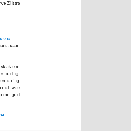
we Zijlstra
dienst-
ienst daar
. Maak een
ermelding
vermelding
an met twee
ontant geld
cel
.