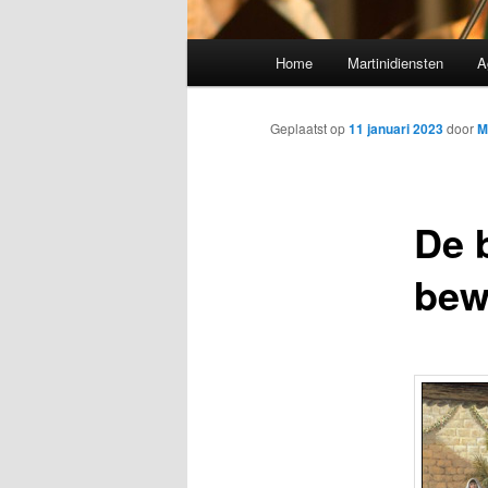
Hoofdmenu
Home
Martinidiensten
A
Geplaatst op
11 januari 2023
door
M
De b
bew