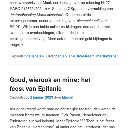
bankoverschrijving. Maak een bedrag over op rekening NL27
RABO 0136784798 t.n.v. Stichting GSp, onder vermelding van
“
instandhouding Martinidiensten
”. Of op hetzelfde
rekeningnummer, onder vermelding van “
diaconale collecte:
INLIA
”. Wil je aan beide collectes bijdragen, doe dat dan met
twee aparte overboekingen, elk met de juiste
betalingsomschrijving. Maar ook met contant geld bijdragen is
mogelijk.
Geplaatst in
Diensten
|
Getagged
epifanie
,
livestream
,
martinidienst
Goud, wierook en mirre: het
feest van Epifanie
Geplaatst op
2 januari 2023
door
Marcel
Als er gevraagd wordt naar de christelijke feesten, dan weten de
meesten Kerst wel te noemen. Ook Pasen, Hemelvaart en
Pinksteren zijn wel bekend. Maar Epifanie??? Toch is het feest
van Epifanie, ‘verschijning’, al ouder dan het kerstfeest, dat pas