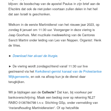
blijven: de boodschap van de apostel Paulus in zijn brief aan de
Efeziërs dat ook de niet-joden voortaan zullen delen in het heil
dat aan Israël is geschonken.
Welkom in de eerste Martinidienst van het nieuwe jaar 2023, op
zondag 8 januari om 11:30 uur. Voorganger in deze viering is
Jaap Goorhuis. Met muzikale medewerking van de Cantores
Sancti Martini onder leiding van Leo van Noppen. Organist: Henk
de Vries.
►
Download hier alvast de liturgie
.
► De viering wordt zondagochtend vanaf 11:30 uur live
gestreamd via het
Kerkdienst-gemist kanaal van de Protestantse
Wijkgemeente
, en ook na afloop kun je de dienst daar
terugkijken.
Wil je bijdragen aan de
Collecte
? Dat kan, bij voorkeur per
bankoverschrijving. Maak een bedrag over op rekening NL27
RABO 0136784798 t.n.v. Stichting GSp, onder vermelding van
“
instandhouding Martinidiensten
”. Of op hetzelfde