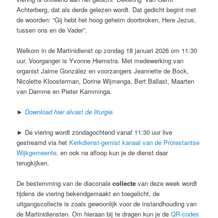
Achterberg, dat als derde gelezen wordt. Dat gedicht begint met
de woorden: “Gij hebt het hoog geheim doorbroken, Here Jezus,
tussen ons en de Vader”.
Welkom in de Martinidienst op zondag 18 januari 2026 om 11:30
uur. Voorganger is Yvonne Hiemstra. Met medewerking van
organist Jaime González en voorzangers Jeannette de Bock,
Nicolette Kloosterman, Dorine Wijmenga, Bert Ballast, Maarten
van Damme en Pieter Kamminga.
►
Download hier alvast de liturgie
.
► De viering wordt zondagochtend vanaf 11:30 uur live
gestreamd via het
Kerkdienst-gemist kanaal van de Protestantse
Wijkgemeente
, en ook na afloop kun je de dienst daar
terugkijken.
De bestemming van de diaconale
collecte
van deze week wordt
tijdens de viering bekendgemaakt en toegelicht, de
uitgangscollecte is zoals gewoonlijk voor de instandhouding van
de Martinidiensten. Om hieraan bij te dragen kun je de
QR-codes