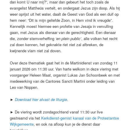
dan komt U naar mij?”, maar dan gebeurt het toch zoals de
evangelist Mattheüs vertelt, en ondergaat Jezus zijn doop. Als hij
weer oprijst uit het water, daalt de Geest van God als een duif op
hem neer: “Dit is mijn geliefde Zoon, in Hem vind ik vreugde”.
Kennelijk moest hiermee een profetie van Jesaja in vervulling
gaan, met Jezus als dienaar van de gerechtigheid. Een dienaar
die, zonder stemverheffing
‘en plein public’
, alle volken het recht
zal doen kennen, het geknakte riet niet zal afbreken, de
kwijnende vlam niet zal doven.
Over deze thematiek gaat het in de Martinidienst van zondag 11
januari 2026 om 11:30 uur. Van harte welkom in deze viering met
voorganger Heleen Maat, organist Lukas Jan Schoonbeek en met
medewerking van de Cantores Sancti Martini onder leiding van
Leo van Noppen.
►
Download hier alvast de liturgie
.
► De viering wordt zondagochtend vanaf 11:30 uur live
gestreamd via het
Kerkdienst-gemist kanaal van de Protestantse
Wijkgemeente
, en ook na afloop kun je de dienst daar