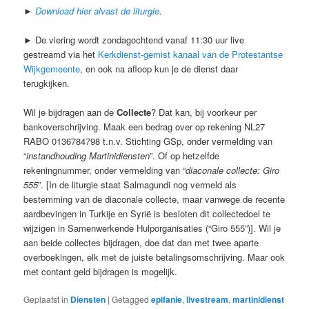
►
Download hier alvast de liturgie
.
► De viering wordt zondagochtend vanaf 11:30 uur live
gestreamd via het
Kerkdienst-gemist kanaal van de Protestantse
Wijkgemeente
, en ook na afloop kun je de dienst daar
terugkijken.
Wil je bijdragen aan de
Collecte
? Dat kan, bij voorkeur per
bankoverschrijving. Maak een bedrag over op rekening NL27
RABO 0136784798 t.n.v. Stichting GSp, onder vermelding van
“
instandhouding Martinidiensten
”. Of op hetzelfde
rekeningnummer, onder vermelding van “
diaconale collecte: Giro
555
”. [In de liturgie staat Salmagundi nog vermeld als
bestemming van de diaconale collecte, maar vanwege de recente
aardbevingen in Turkije en Syrië is besloten dit collectedoel te
wijzigen in Samenwerkende Hulporganisaties (“Giro 555”)]. Wil je
aan beide collectes bijdragen, doe dat dan met twee aparte
overboekingen, elk met de juiste betalingsomschrijving. Maar ook
met contant geld bijdragen is mogelijk.
Geplaatst in
Diensten
|
Getagged
epifanie
,
livestream
,
martinidienst