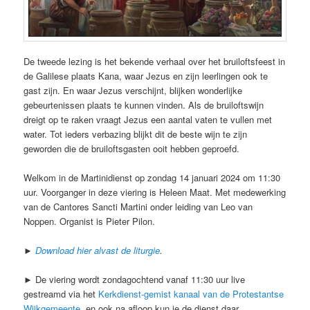
De tweede lezing is het bekende verhaal over het bruiloftsfeest in
de Galilese plaats Kana, waar Jezus en zijn leerlingen ook te
gast zijn. En waar Jezus verschijnt, blijken wonderlijke
gebeurtenissen plaats te kunnen vinden. Als de bruiloftswijn
dreigt op te raken vraagt Jezus een aantal vaten te vullen met
water. Tot ieders verbazing blijkt dit de beste wijn te zijn
geworden die de bruiloftsgasten ooit hebben geproefd.
Welkom in de Martinidienst op zondag 14 januari 2024 om 11:30
uur. Voorganger in deze viering is Heleen Maat. Met medewerking
van de Cantores Sancti Martini onder leiding van Leo van
Noppen. Organist is Pieter Pilon.
►
Download hier alvast de liturgie
.
► De viering wordt zondagochtend vanaf 11:30 uur live
gestreamd via het
Kerkdienst-gemist kanaal van de Protestantse
Wijkgemeente
, en ook na afloop kun je de dienst daar