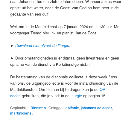
naar Johannes toe om zich te laten dopen. Wanneer Jezus weer
oprijst uit het water, daalt de Geest van God op hem neer in de
gedaante van een duif.
Welkom in de Martinidienst op 7 januari 2024 om 11:30 uur. Met
voorganger Tiemo Meijlink en pianist Jan de Roos.
►
Download hier alvast de liturgie
.
► Door omstandigheden is er ditmaal geen livestream en geen
opname van de dienst via Kerkdienstgemist.nl.
De bestemming van de diaconale
collecte
is deze week
Land
van ons
, de uitgangscollecte is voor de instandhouding van de
Martinidiensten. Om hieraan bij te dragen kun je de
QR-
codes
gebruiken, die je vindt in de
liturgie
op pagina 15.
Geplaatst in
Diensten
|
Getagged
epifanie
,
johannes de doper
,
martinidienst