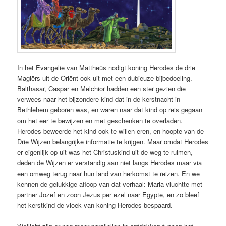
In het Evangelie van Mattheüs nodigt koning Herodes de drie
Magiërs uit de Oriënt ook uit met een dubieuze bijbedoeling.
Balthasar, Caspar en Melchior hadden een ster gezien die
verwees naar het bijzondere kind dat in de kerstnacht in
Bethlehem geboren was, en waren naar dat kind op reis gegaan
om het eer te bewijzen en met geschenken te overladen.
Herodes beweerde het kind ook te willen eren, en hoopte van de
Drie Wijzen belangrijke informatie te krijgen. Maar omdat Herodes
er eigenlijk op uit was het Christuskind uit de weg te ruimen,
deden de Wijzen er verstandig aan niet langs Herodes maar via
een omweg terug naar hun land van herkomst te reizen. En we
kennen de gelukkige afloop van dat verhaal: Maria vluchtte met
partner Jozef en zoon Jezus per ezel naar Egypte, en zo bleef
het kerstkind de vloek van koning Herodes bespaard.