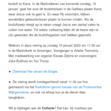
bruiloft te Kana. In de Martinidienst van komende zondag, 15
januari, gaat het over dit bruiloftsfeest in de Galilese plaats Kana,
waar Jezus ook te gast is. En waar Hij verschijnt, blijken
wonderlijke gebeurtenissen plaats te kunnen vinden. Als de
bruiloftswijn dreigt op te raken vraagt Jezus een aantal vaten te
vullen met water. Tot ieders verbazing blijkt dit de beste wijn te
zijn geworden die de bruiloftsgasten ooit hebben geproefd.
Welkom in deze viering op zondag 15 januari 2023 om 11:30 uur
in de Martinikerk te Groningen. Voorganger is Arlette Toornstra.
Met medewerking van organist Eeuwe Zijlstra en voorzangers
Joke Bulthuis en Ton Tromp.
►
Download hier alvast de liturgie
.
► De viering wordt zondagochtend vanaf 11:30 uur live
gestreamd via het
Kerkdienst-gemist kanaal van de Protestantse
Wijkgemeente
, en ook na afloop kun je de dienst daar
terugkijken.
Wil je bijdragen aan de
Collecte
? Dat kan, bij voorkeur per