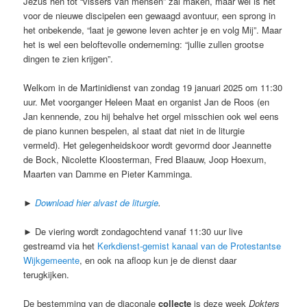
Jezus hen tot “vissers van mensen” zal maken, maar wel is het
voor de nieuwe discipelen een gewaagd avontuur, een sprong in
het onbekende, “laat je gewone leven achter je en volg Mij”. Maar
het is wel een beloftevolle onderneming: “jullie zullen grootse
dingen te zien krijgen”.
Welkom in de Martinidienst van zondag 19 januari 2025 om 11:30
uur. Met voorganger Heleen Maat en organist Jan de Roos (en
Jan kennende, zou hij behalve het orgel misschien ook wel eens
de piano kunnen bespelen, al staat dat niet in de liturgie
vermeld). Het gelegenheidskoor wordt gevormd door Jeannette
de Bock, Nicolette Kloosterman, Fred Blaauw, Joop Hoexum,
Maarten van Damme en Pieter Kamminga.
►
Download hier alvast de liturgie
.
► De viering wordt zondagochtend vanaf 11:30 uur live
gestreamd via het
Kerkdienst-gemist kanaal van de Protestantse
Wijkgemeente
, en ook na afloop kun je de dienst daar
terugkijken.
De bestemming van de diaconale
collecte
is deze week
Dokters