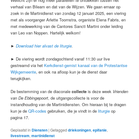
Wellicht zijn er nog meer parallellen te ontdekken tussen het
verhaal van Bileam en dat van de Wijzen. We gaan ernaar op
zoek in de Martinidienst van zondag 12 januari 2025, een viering
met als voorganger Arlette Toornstra, organiste Elena Fabris, en
met medewerking van de Cantores Sancti Martini onder leiding
van Leo van Noppen. Hartelijk welkom!
►
Download hier alvast de liturgie
.
► De viering wordt zondagochtend vanaf 11:30 uur live
gestreamd via het
Kerkdienst-gemist kanaal van de Protestantse
Wijkgemeente
, en ook na afloop kun je de dienst daar
terugkijken.
De bestemming van de diaconale
collecte
is deze week
Vrienden
van De Ebbingepoort
, de uitgangscollecte is voor de
instandhouding van de Martinidiensten. Om hieraan bij te dragen
kun je de
QR-codes
gebruiken, die je vindt in de
liturgie
op
pagina 17.
Geplaatst in
Diensten
|
Getagged
driekoningen
,
epifanie
,
livestream
,
martinidienst