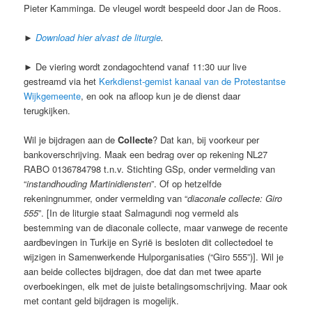
Pieter Kamminga. De vleugel wordt bespeeld door Jan de Roos.
►
Download hier alvast de liturgie
.
► De viering wordt zondagochtend vanaf 11:30 uur live
gestreamd via het
Kerkdienst-gemist kanaal van de Protestantse
Wijkgemeente
, en ook na afloop kun je de dienst daar
terugkijken.
Wil je bijdragen aan de
Collecte
? Dat kan, bij voorkeur per
bankoverschrijving. Maak een bedrag over op rekening NL27
RABO 0136784798 t.n.v. Stichting GSp, onder vermelding van
“
instandhouding Martinidiensten
”. Of op hetzelfde
rekeningnummer, onder vermelding van “
diaconale collecte: Giro
555
”. [In de liturgie staat Salmagundi nog vermeld als
bestemming van de diaconale collecte, maar vanwege de recente
aardbevingen in Turkije en Syrië is besloten dit collectedoel te
wijzigen in Samenwerkende Hulporganisaties (“Giro 555”)]. Wil je
aan beide collectes bijdragen, doe dat dan met twee aparte
overboekingen, elk met de juiste betalingsomschrijving. Maar ook
met contant geld bijdragen is mogelijk.