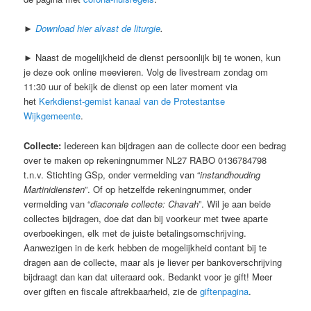
►
Download hier alvast de liturgie
.
► Naast de mogelijkheid de dienst persoonlijk bij te wonen, kun
je deze ook online meevieren. Volg de livestream zondag om
11:30 uur of bekijk de dienst op een later moment via
het
Kerkdienst-gemist kanaal van de Protestantse
Wijkgemeente
.
Collecte:
Iedereen kan bijdragen aan de collecte door een bedrag
over te maken op rekeningnummer NL27 RABO 0136784798
t.n.v. Stichting GSp, onder vermelding van “
instandhouding
Martinidiensten
”. Of op hetzelfde rekeningnummer, onder
vermelding van “
diaconale collecte: Chavah
”. Wil je aan beide
collectes bijdragen, doe dat dan bij voorkeur met twee aparte
overboekingen, elk met de juiste betalingsomschrijving.
Aanwezigen in de kerk hebben de mogelijkheid contant bij te
dragen aan de collecte, maar als je liever per bankoverschrijving
bijdraagt dan kan dat uiteraard ook. Bedankt voor je gift! Meer
over giften en fiscale aftrekbaarheid, zie de
giftenpagina
.