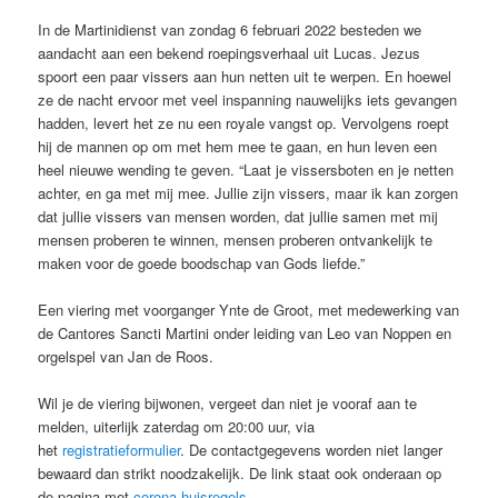
In de Martinidienst van zondag 6 februari 2022 besteden we
aandacht aan een bekend roepingsverhaal uit Lucas. Jezus
spoort een paar vissers aan hun netten uit te werpen. En hoewel
ze de nacht ervoor met veel inspanning nauwelijks iets gevangen
hadden, levert het ze nu een royale vangst op. Vervolgens roept
hij de mannen op om met hem mee te gaan, en hun leven een
heel nieuwe wending te geven. “Laat je vissersboten en je netten
achter, en ga met mij mee. Jullie zijn vissers, maar ik kan zorgen
dat jullie vissers van mensen worden, dat jullie samen met mij
mensen proberen te winnen, mensen proberen ontvankelijk te
maken voor de goede boodschap van Gods liefde.”
Een viering met voorganger Ynte de Groot, met medewerking van
de Cantores Sancti Martini onder leiding van Leo van Noppen en
orgelspel van Jan de Roos.
Wil je de viering bijwonen, vergeet dan niet je vooraf aan te
melden, uiterlijk zaterdag om 20:00 uur, via
het
registratieformulier
. De contactgegevens worden niet langer
bewaard dan strikt noodzakelijk. De link staat ook onderaan op
de pagina met
corona-huisregels
.