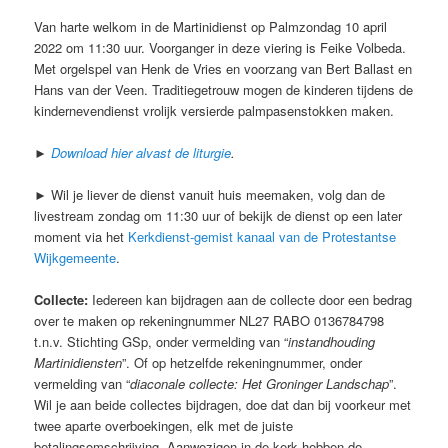
Van harte welkom in de Martinidienst op Palmzondag 10 april
2022 om 11:30 uur. Voorganger in deze viering is Feike Volbeda.
Met orgelspel van Henk de Vries en voorzang van Bert Ballast en
Hans van der Veen. Traditiegetrouw mogen de kinderen tijdens de
kindernevendienst vrolijk versierde palmpasenstokken maken.
►
Download hier alvast de liturgie
.
► Wil je liever de dienst vanuit huis meemaken, volg dan de
livestream zondag om 11:30 uur of bekijk de dienst op een later
moment via het
Kerkdienst-gemist kanaal van de Protestantse
Wijkgemeente
.
Collecte:
Iedereen kan bijdragen aan de collecte door een bedrag
over te maken op rekeningnummer NL27 RABO 0136784798
t.n.v. Stichting GSp, onder vermelding van “
instandhouding
Martinidiensten
”. Of op hetzelfde rekeningnummer, onder
vermelding van “
diaconale collecte: Het Groninger Landschap
”.
Wil je aan beide collectes bijdragen, doe dat dan bij voorkeur met
twee aparte overboekingen, elk met de juiste
betalingsomschrijving. Aanwezigen in de kerk hebben de