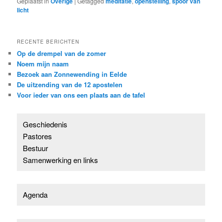
Geplaatst in
Overige
|
Getagged
meditatie
,
openstelling
,
spoor van
licht
RECENTE BERICHTEN
Op de drempel van de zomer
Noem mijn naam
Bezoek aan Zonnewending in Eelde
De uitzending van de 12 apostelen
Voor ieder van ons een plaats aan de tafel
Geschiedenis
Pastores
Bestuur
Samenwerking en links
Agenda