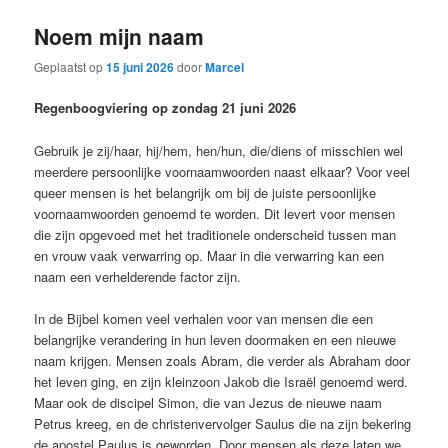
Noem mijn naam
Geplaatst op
15 juni 2026
door
Marcel
Regenboogviering op zondag 21 juni 2026
Gebruik je zij/haar, hij/hem, hen/hun, die/diens of misschien wel
meerdere persoonlijke voornaamwoorden naast elkaar? Voor veel
queer mensen is het belangrijk om bij de juiste persoonlijke
voornaamwoorden genoemd te worden. Dit levert voor mensen
die zijn opgevoed met het traditionele onderscheid tussen man
en vrouw vaak verwarring op. Maar in die verwarring kan een
naam een verhelderende factor zijn.
In de Bijbel komen veel verhalen voor van mensen die een
belangrijke verandering in hun leven doormaken en een nieuwe
naam krijgen. Mensen zoals Abram, die verder als Abraham door
het leven ging, en zijn kleinzoon Jakob die Israël genoemd werd.
Maar ook de discipel Simon, die van Jezus de nieuwe naam
Petrus kreeg, en de christenvervolger Saulus die na zijn bekering
de apostel Paulus is geworden. Door mensen als deze laten we