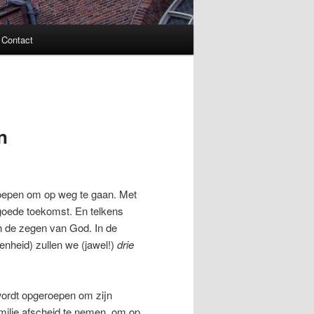
Contact
n
oepen om op weg te gaan. Met
 goede toekomst. En telkens
n de zegen van God. In de
enheid) zullen we (jawel!)
drie
wordt opgeroepen om zijn
amilie afscheid te nemen, om op