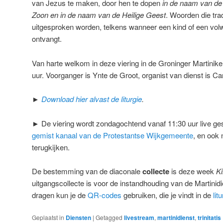
van Jezus te maken, door hen te dopen
in de naam van de
Zoon en in de naam van de Heilige Geest
. Woorden die tra
uitgesproken worden, telkens wanneer een kind of een vol
ontvangt.
Van harte welkom in deze viering in de Groninger Martinik
uur. Voorganger is Ynte de Groot, organist van dienst is Car
►
Download hier alvast de liturgie
.
► De viering wordt zondagochtend vanaf 11:30 uur live ge
gemist kanaal van de Protestantse Wijkgemeente
, en ook 
terugkijken.
De bestemming van de diaconale
collecte
is deze week
K
uitgangscollecte is voor de instandhouding van de Martinidi
dragen kun je de
QR-codes
gebruiken, die je vindt in de
lit
Geplaatst in
Diensten
|
Getagged
livestream
,
martinidienst
,
trinitatis