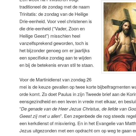
traditioneel de zondag met de naam
Trinitatis: de zondag van de Heilige
Drie-eenheid. Voor veel christenen is
die drie-eenheid (“Vader, Zoon en
Heilige Geest”) misschien heel
vanzelfsprekend geworden, toch is
het bijzonder genoeg om er jaarlijks
een specifieke zondag aan te wijden
en bij de betekenis ervan stil te staan.
Voor de Martinidienst van zondag 26
mei is de keuze gevallen op twee korte bijbelfragmenten w
orde komt. Zo doet Paulus in zijn Tweede brief aan de Korin
eensgezindheid en een leven in vrede met elkaar, en beslui
“
De genade van de Heer Jezus Christus, de liefde van God
Geest zij met u allen
”. Een zegenbede die nog steeds regelm
een kerkdienst of misviering. En in het Evangelie van Mat
Jezus uitgezonden met een opdracht om op weg te gaan en a