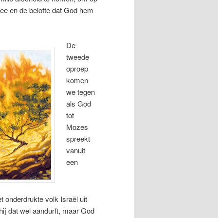
mee en de belofte dat God hem
De
tweede
oproep
komen
we tegen
als God
tot
Mozes
spreekt
vanuit
een
 onderdrukte volk Israël uit
 hij dat wel aandurft, maar God