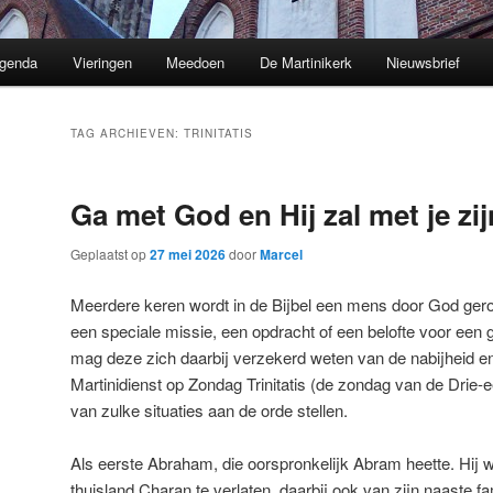
genda
Vieringen
Meedoen
De Martinikerk
Nieuwsbrief
TAG ARCHIEVEN:
TRINITATIS
Ga met God en Hij zal met je zij
Geplaatst op
27 mei 2026
door
Marcel
Meerdere keren wordt in de Bijbel een mens door God ger
een speciale missie, een opdracht of een belofte voor een
mag deze zich daarbij verzekerd weten van de nabijheid e
Martinidienst op Zondag Trinitatis (de zondag van de Drie-e
van zulke situaties aan de orde stellen.
Als eerste Abraham, die oorspronkelijk Abram heette. Hij 
thuisland Charan te verlaten, daarbij ook van zijn naaste f