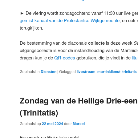
► De viering wordt zondagochtend vanaf 11:30 uur live ge
gemist kanaal van de Protestantse Wijkgemeente
, en ook 
terugkijken.
De bestemming van de diaconale
collecte
is deze week
Sa
uitgangscollecte is voor de instandhouding van de Martinidi
dragen kun je de
QR-codes
gebruiken, die je vindt in de
lit
Geplaatst in
Diensten
|
Getagged
livestream
,
martinidienst
,
trinitatis
Zondag van de Heilige Drie-ee
(Trinitatis)
Geplaatst op
22 mei 2024
door
Marcel
Een week na Pinksteren volgt