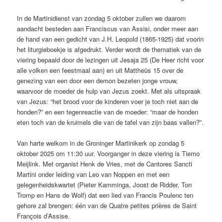
In de Martinidienst van zondag 5 oktober zullen we daarom
aandacht besteden aan Franciscus van Assisi, onder meer aan
de hand van een gedicht van J.H. Leopold (1865-1925) dat voorin
het liturgieboekje is afgedrukt. Verder wordt de thematiek van de
viering bepaald door de lezingen uit Jesaja 25 (De Heer richt voor
alle volken een feestmaal aan) en uit Mattheüs 15 over de
genezing van een door een demon bezeten jonge vrouw,
waarvoor de moeder de hulp van Jezus zoekt. Met als uitspraak
van Jezus: “het brood voor de kinderen voer je toch niet aan de
honden?” en een tegenreactie van de moeder: “maar de honden
eten toch van de kruimels die van de tafel van zijn baas vallen?”.
Van harte welkom in de Groninger Martinikerk op zondag 5
oktober 2025 om 11:30 uur. Voorganger in deze viering is Tiemo
Meijlink. Met organist Henk de Vries, met de Cantores Sancti
Martini onder leiding van Leo van Noppen en met een
gelegenheidskwartet (Pieter Kamminga, Joost de Ridder, Ton
Tromp en Hans de Wolf) dat een lied van Francis Poulenc ten
gehore zal brengen: één van de Quatre petites prières de Saint
François d’Assise.