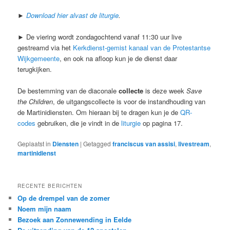
►
Download hier alvast de liturgie
.
► De viering wordt zondagochtend vanaf 11:30 uur live
gestreamd via het
Kerkdienst-gemist kanaal van de Protestantse
Wijkgemeente
, en ook na afloop kun je de dienst daar
terugkijken.
De bestemming van de diaconale
collecte
is deze week
Save
the Children
, de uitgangscollecte is voor de instandhouding van
de Martinidiensten. Om hieraan bij te dragen kun je de
QR-
codes
gebruiken, die je vindt in de
liturgie
op pagina 17.
Geplaatst in
Diensten
|
Getagged
franciscus van assisi
,
livestream
,
martinidienst
RECENTE BERICHTEN
Op de drempel van de zomer
Noem mijn naam
Bezoek aan Zonnewending in Eelde