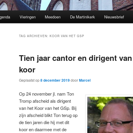
genda
Vieringen
Meedoen
De Martinikerk
Nieuwsbrief
TAG ARCHIEVEN:
KOOR VAN HET GSP
Tien jaar cantor en dirigent va
koor
Geplaatst op
8 december 2019
door
Marcel
Op 24 november jl. nam Ton
Tromp afscheid als dirigent
van het Koor van het GSp. Bij
zijn afscheid blikt Ton terug op
de tien jaren die hij met dit
koor en daarmee met de