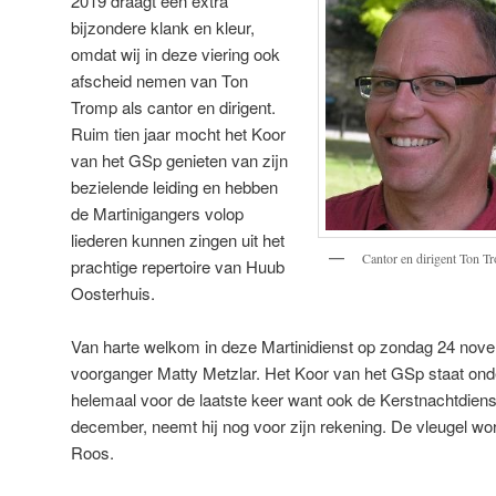
2019 draagt een extra
bijzondere klank en kleur,
omdat wij in deze viering ook
afscheid nemen van Ton
Tromp als cantor en dirigent.
Ruim tien jaar mocht het Koor
van het GSp genieten van zijn
bezielende leiding en hebben
de Martinigangers volop
liederen kunnen zingen uit het
Cantor en dirigent Ton 
prachtige repertoire van Huub
Oosterhuis.
Van harte welkom in deze Martinidienst op zondag 24 nove
voorganger Matty Metzlar. Het Koor van het GSp staat onde
helemaal voor de laatste keer want ook de Kerstnachtdien
december, neemt hij nog voor zijn rekening. De vleugel wo
Roos.