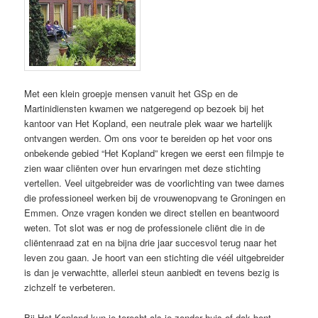
Met een klein groepje mensen vanuit het GSp en de
Martinidiensten kwamen we natgeregend op bezoek bij het
kantoor van Het Kopland, een neutrale plek waar we hartelijk
ontvangen werden. Om ons voor te bereiden op het voor ons
onbekende gebied “Het Kopland” kregen we eerst een filmpje te
zien waar cliënten over hun ervaringen met deze stichting
vertellen. Veel uitgebreider was de voorlichting van twee dames
die professioneel werken bij de vrouwenopvang te Groningen en
Emmen. Onze vragen konden we direct stellen en beantwoord
weten. Tot slot was er nog de professionele cliënt die in de
cliëntenraad zat en na bijna drie jaar succesvol terug naar het
leven zou gaan. Je hoort van een stichting die véél uitgebreider
is dan je verwachtte, allerlei steun aanbiedt en tevens bezig is
zichzelf te verbeteren.
Bij Het Kopland kun je terecht als je zonder huis of dak bent.