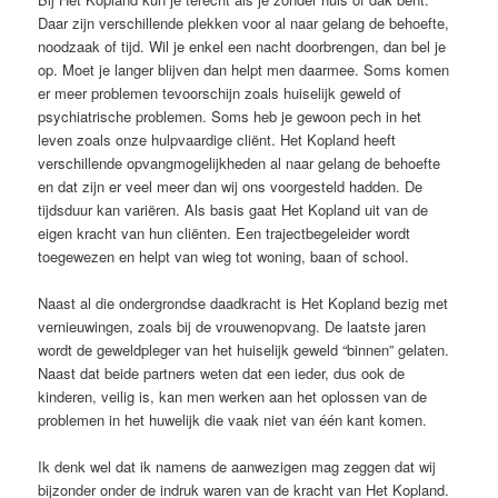
Daar zijn verschillende plekken voor al naar gelang de behoefte,
noodzaak of tijd. Wil je enkel een nacht doorbrengen, dan bel je
op. Moet je langer blijven dan helpt men daarmee. Soms komen
er meer problemen tevoorschijn zoals huiselijk geweld of
psychiatrische problemen. Soms heb je gewoon pech in het
leven zoals onze hulpvaardige cliënt. Het Kopland heeft
verschillende opvangmogelijkheden al naar gelang de behoefte
en dat zijn er veel meer dan wij ons voorgesteld hadden. De
tijdsduur kan variëren. Als basis gaat Het Kopland uit van de
eigen kracht van hun cliënten. Een trajectbegeleider wordt
toegewezen en helpt van wieg tot woning, baan of school.
Naast al die ondergrondse daadkracht is Het Kopland bezig met
vernieuwingen, zoals bij de vrouwenopvang. De laatste jaren
wordt de geweldpleger van het huiselijk geweld “binnen” gelaten.
Naast dat beide partners weten dat een ieder, dus ook de
kinderen, veilig is, kan men werken aan het oplossen van de
problemen in het huwelijk die vaak niet van één kant komen.
Ik denk wel dat ik namens de aanwezigen mag zeggen dat wij
bijzonder onder de indruk waren van de kracht van Het Kopland.