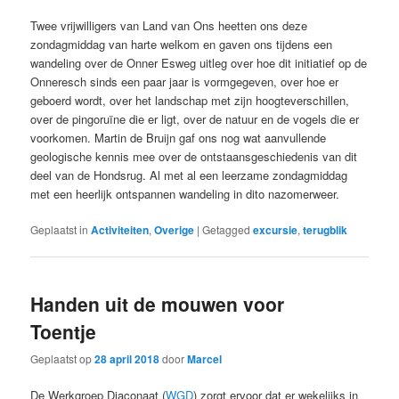
Twee vrijwilligers van Land van Ons heetten ons deze
zondagmiddag van harte welkom en gaven ons tijdens een
wandeling over de Onner Esweg uitleg over hoe dit initiatief op de
Onneresch sinds een paar jaar is vormgegeven, over hoe er
geboerd wordt, over het landschap met zijn hoogteverschillen,
over de pingoruïne die er ligt, over de natuur en de vogels die er
voorkomen. Martin de Bruijn gaf ons nog wat aanvullende
geologische kennis mee over de ontstaansgeschiedenis van dit
deel van de Hondsrug. Al met al een leerzame zondagmiddag
met een heerlijk ontspannen wandeling in dito nazomerweer.
Geplaatst in
Activiteiten
,
Overige
|
Getagged
excursie
,
terugblik
Handen uit de mouwen voor
Toentje
Geplaatst op
28 april 2018
door
Marcel
De Werkgroep Diaconaat (
WGD
) zorgt ervoor dat er wekelijks in