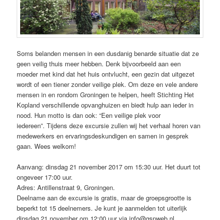
Soms belanden mensen in een dusdanig benarde situatie dat ze
geen veilig thuis meer hebben. Denk bijvoorbeeld aan een
moeder met kind dat het huis ontvlucht, een gezin dat uitgezet
wordt of een tiener zonder veilige plek. Om deze en vele andere
mensen in en rondom Groningen te helpen, heeft Stichting Het
Kopland verschillende opvanghuizen en biedt hulp aan ieder in
nood. Hun motto is dan ook: “Een veilige plek voor
iedereen”. Tijdens deze excursie zullen wij het verhaal horen van
medewerkers en ervaringsdeskundigen en samen in gesprek
gaan. Wees welkom!
Aanvang: dinsdag 21 november 2017 om 15:30 uur. Het duurt tot
ongeveer 17:00 uur.
Adres: Antillenstraat 9, Groningen.
Deelname aan de excursie is gratis, maar de groepsgrootte is
beperkt tot 15 deelnemers. Je kunt je aanmelden tot uiterlijk
dinsdag 21 november om 12:00 uur via info@gspweb.nl.