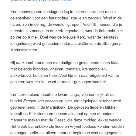
Een zonovergoten zondagmiddag in het voorjaar: een mooie
gelegenheid voor een fietstochtje, zou je zo zeggen. Wind in de
haren, zon in de rug, de wereld ligt open! Voor 15 mensen die je
meestal ’s zondags in de kerk tegenkomt, was de fietstocht niet
zo ver op 8 mei. Doel was de Nieuwe Kerk, waar de (eerste?)
zangmiddag werd gehouden onder auspiciën van de Stuurgroep
Martinidiensten.
Bij aankomst stond een overdadige en gevarieerde lunch klaar,
met belegde broodjes, druiven, tomaten, krentenbollen,
suikerbrood, koffie en thee. Veel tijd om daar uitgebreid van te
genieten was er niet, want er moest gezongen worden!
Een afwisselend repertoire kwam langs, voornamelijk uit de
bundel
Zangen van zoeken en zien
, die afgelopen oktober werd
gepresenteerd in de Martinikerk. De gekozen liederen blikken
vooruit op Pinksteren en hebben allemaal op een of andere
manier te maken met de Geest, die deze middag lekker waaide.
Het bleek dat onbekende liederen vrijwel foutloos konden worden
gezongen, zelfs als alleen maar de begintoon was aangegeven.