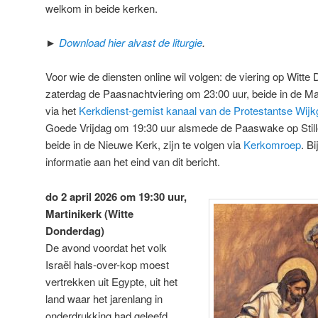
welkom in beide kerken.
►
Download hier alvast de liturgie
.
Voor wie de diensten online wil volgen: de viering op Witt
zaterdag de Paasnachtviering om 23:00 uur, beide in de M
via het
Kerkdienst-gemist kanaal van de Protestantse Wij
Goede Vrijdag om 19:30 uur alsmede de Paaswake op Still
beide in de Nieuwe Kerk, zijn te volgen via
Kerkomroep
. B
informatie aan het eind van dit bericht.
do 2 april 2026 om 19:30 uur,
Martinikerk (Witte
Donderdag)
De avond voordat het volk
Israël hals-over-kop moest
vertrekken uit Egypte, uit het
land waar het jarenlang in
onderdrukking had geleefd,