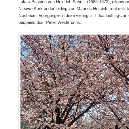
Lukas-Passion van Heinrich Schütz (1585-1672), uitgevoer
Nieuwe Kerk onder leiding van Mannes Hofsink, met solis
Nonhebel. Voorganger in deze viering is Tirtsa Liefting-van
bespeeld door Peter Westerbrink.