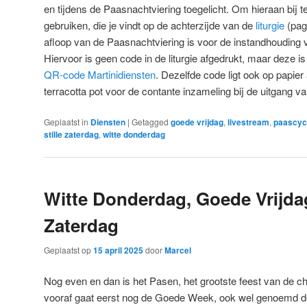
en tijdens de Paasnachtviering toegelicht. Om hieraan bij
gebruiken, die je vindt op de achterzijde van de
liturgie
(pag
afloop van de Paasnachtviering is voor de instandhouding 
Hiervoor is geen code in de liturgie afgedrukt, maar deze is 
QR-code Martinidiensten
. Dezelfde code ligt ook op papie
terracotta pot voor de contante inzameling bij de uitgang va
Geplaatst in
Diensten
|
Getagged
goede vrijdag
,
livestream
,
paascyc
stille zaterdag
,
witte donderdag
Witte Donderdag, Goede Vrijdag
Zaterdag
Geplaatst op
15 april 2025
door
Marcel
Nog even en dan is het Pasen, het grootste feest van de chr
vooraf gaat eerst nog de Goede Week, ook wel genoemd de