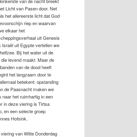
donkerste van de nacht breekt
het Licht van Pasen door. Net
als het allereerste licht dat God
tevoorschijn riep en waarvan
we elkaar het
scheppingsverhaal uit Genesis
 Israël uit Egypte vertellen we
lfzee. Bij het water uit de
t die levend maakt. Maar de
 banden van de dood heeft
egint het langzaam door te
allemaal betekent: opstanding
 van de Paasnacht maken we
 naar het ruimhartig in een
 in deze viering is Tirtsa
o, en een selecte groep
annes Hofsink.
 viering van Witte Donderdag