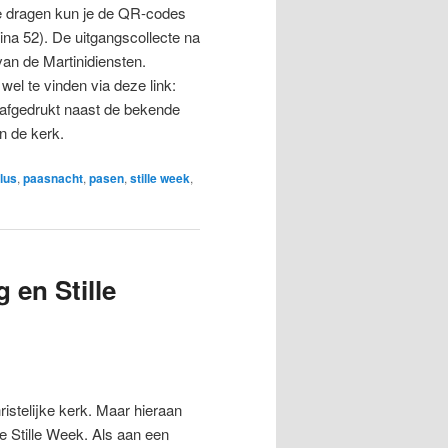
 te dragen kun je de QR-codes
ina 52). De uitgangscollecte na
van de Martinidiensten.
wel te vinden via deze link:
r afgedrukt naast de bekende
n de kerk.
lus
,
paasnacht
,
pasen
,
stille week
,
 en Stille
istelijke kerk. Maar hieraan
 Stille Week. Als aan een