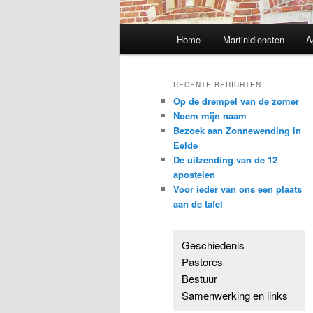
Hoofdmenu
Home
Martinidiensten
A
RECENTE BERICHTEN
Op de drempel van de zomer
Noem mijn naam
Bezoek aan Zonnewending in
Eelde
De uitzending van de 12
apostelen
Voor ieder van ons een plaats
aan de tafel
Geschiedenis
Pastores
Bestuur
Samenwerking en links