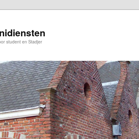
nidiensten
oor student en Stadjer