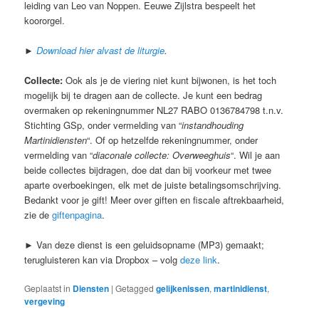
leiding van Leo van Noppen. Eeuwe Zijlstra bespeelt het
koororgel.
►
Download hier alvast de liturgie
.
Collecte:
Ook als je de viering niet kunt bijwonen, is het toch
mogelijk bij te dragen aan de collecte. Je kunt een bedrag
overmaken op rekeningnummer NL27 RABO 0136784798 t.n.v.
Stichting GSp, onder vermelding van “
instandhouding
Martinidiensten
“. Of op hetzelfde rekeningnummer, onder
vermelding van “
diaconale collecte: Overweeghuis
“. Wil je aan
beide collectes bijdragen, doe dat dan bij voorkeur met twee
aparte overboekingen, elk met de juiste betalingsomschrijving.
Bedankt voor je gift! Meer over giften en fiscale aftrekbaarheid,
zie de
giftenpagina
.
►
Van deze dienst is een geluidsopname (MP3) gemaakt;
terugluisteren kan via Dropbox – volg
deze link
.
Geplaatst in
Diensten
|
Getagged
gelijkenissen
,
martinidienst
,
vergeving