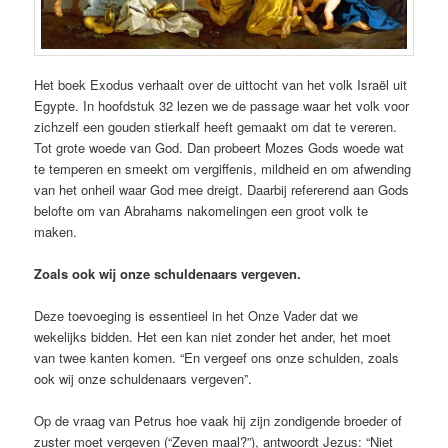
Het boek Exodus verhaalt over de uittocht van het volk Israël uit
Egypte. In hoofdstuk 32 lezen we de passage waar het volk voor
zichzelf een gouden stierkalf heeft gemaakt om dat te vereren.
Tot grote woede van God. Dan probeert Mozes Gods woede wat
te temperen en smeekt om vergiffenis, mildheid en om afwending
van het onheil waar God mee dreigt. Daarbij refererend aan Gods
belofte om van Abrahams nakomelingen een groot volk te
maken.
Zoals ook wij onze schuldenaars vergeven.
Deze toevoeging is essentieel in het Onze Vader dat we
wekelijks bidden. Het een kan niet zonder het ander, het moet
van twee kanten komen. “En vergeef ons onze schulden, zoals
ook wij onze schuldenaars vergeven”.
Op de vraag van Petrus hoe vaak hij zijn zondigende broeder of
zuster moet vergeven (“Zeven maal?”), antwoordt Jezus: “Niet