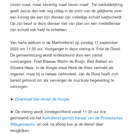
zeven maal, maar zeventig maal zeven maal”. Ter verduidelijking
geeft Jezus dan ook nog uitleg in de vorm van de gelijkenis over
een koning die aan zijn dienaar zijn volledige schuld kwijtscheldt.
Op zijn beurt is deze dienaar niet van plan om een mededienaar
zijn schuld ook kwijt te schelden.
Van harte welkom in de Martinidienst op zondag 17 september
2023 om 11:30 uur. Voorganger in deze viering is Ynte de Groot.
De gemeentezang wordt ondersteund door een viertal
voorzangers: Fred Blaauw, Martin de Bruijn, Bert Ballast en
Stineke Haas. In de liturgie staat Henk de Vries vermeld als
organist, maar hij is helaas verhinderd. Jan de Roos heeft zich
bereid getoond om als vervanger de muzikale begeleiding te
verzorgen.
►
Download hier alvast de liturgie
.
► De viering wordt zondagochtend vanaf 11:30 uur live
gestreamd via het
Kerkdienst-gemist kanaal van de Protestantse
Wijkgemeente
, en ook na afloop kun je de dienst daar
terugkijken.