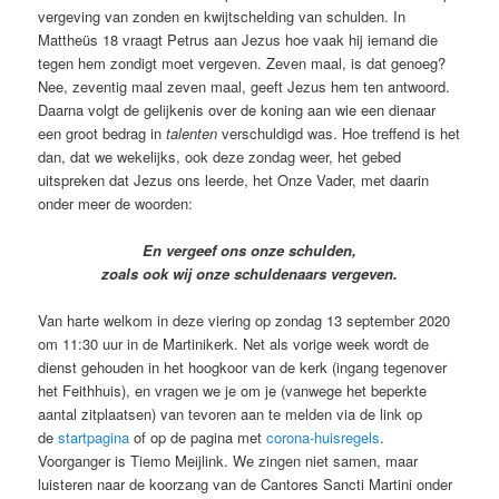
vergeving van zonden en kwijtschelding van schulden. In
Mattheüs 18 vraagt Petrus aan Jezus hoe vaak hij iemand die
tegen hem zondigt moet vergeven. Zeven maal, is dat genoeg?
Nee, zeventig maal zeven maal, geeft Jezus hem ten antwoord.
Daarna volgt de gelijkenis over de koning aan wie een dienaar
een groot bedrag in
talenten
verschuldigd was. Hoe treffend is het
dan, dat we wekelijks, ook deze zondag weer, het gebed
uitspreken dat Jezus ons leerde, het Onze Vader, met daarin
onder meer de woorden:
En vergeef ons onze schulden,
zoals ook wij onze schuldenaars vergeven.
Van harte welkom in deze viering op zondag 13 september 2020
om 11:30 uur in de Martinikerk. Net als vorige week wordt de
dienst gehouden in het hoogkoor van de kerk (ingang tegenover
het Feithhuis), en vragen we je om je (vanwege het beperkte
aantal zitplaatsen) van tevoren aan te melden via de link op
de
startpagina
of op de pagina met
corona-huisregels
.
Voorganger is Tiemo Meijlink. We zingen niet samen, maar
luisteren naar de koorzang van de Cantores Sancti Martini onder