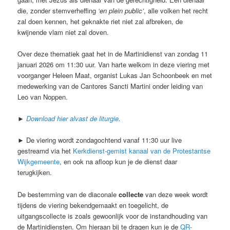
die, zonder stemverheffing
‘en plein public’
, alle volken het recht
zal doen kennen, het geknakte riet niet zal afbreken, de
kwijnende vlam niet zal doven.
Over deze thematiek gaat het in de Martinidienst van zondag 11
januari 2026 om 11:30 uur. Van harte welkom in deze viering met
voorganger Heleen Maat, organist Lukas Jan Schoonbeek en met
medewerking van de Cantores Sancti Martini onder leiding van
Leo van Noppen.
►
Download hier alvast de liturgie
.
► De viering wordt zondagochtend vanaf 11:30 uur live
gestreamd via het
Kerkdienst-gemist kanaal van de Protestantse
Wijkgemeente
, en ook na afloop kun je de dienst daar
terugkijken.
De bestemming van de diaconale
collecte
van deze week wordt
tijdens de viering bekendgemaakt en toegelicht, de
uitgangscollecte is zoals gewoonlijk voor de instandhouding van
de Martinidiensten. Om hieraan bij te dragen kun je de
QR-