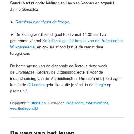
Sancti Martini onder leiding van Leo van Noppen en organist
Jaime González.
►
Download hier alvast de liturgie
.
► De viering wordt zondagochtend vanaf 11:30 uur live
gestreamd via het
Kerkdienst-gemist kanaal van de Protestantse
Wijkgemeente
, en ook na afloop kun je de dienst daar
terugkijken.
De bestemming van de diaconale
collecte
is deze week
de
Grunnegse Rieders
, de uitgangscollecte is voor de
instandhouding van de Martinidiensten. Om hieraan bij te dragen
kun je de
QR-codes
gebruiken, die je vindt in de
liturgie
op
pagina 17.
Geplaatst in
Diensten
|
Getagged
livestream
,
martinidienst
,
veertigdagentijd
De weg van het leven