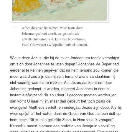
Afbeelding van het tafereel waar Jezus door
Johannes gedoopt wordt, aangebracht als
gewelfschildering in de kerk van Noordbroek.
Foto: Gouwenaar (Wikipedia); publiek domein.
Wie is deze Jezus, die bij de rivier Jordaan ten tonele verschijnt
om zich door Johannes te laten dopen? Johannes de Doper had
eerder al te kennen gegeven dat na hem iemand zou komen die
meer waard zou zijn dan hijzelf, iemand wiens sandaalriem hij
niet waardig was los te maken. Als Jezus aankomt om door
Johannes gedoopt te worden, reageert Johannes in eerste
instantie afwijzend: “Ik zou door U gedoopt moeten worden, en
dan komt U naar mij?”, maar dan gebeurt het toch zoals de
evangelist Mattheüs vertelt, en ondergaat Jezus zijn doop. Als hij
weer oprijst uit het water, daalt de Geest van God als een duif op
hem neer: “Dit is mijn geliefde Zoon, in Hem vind ik vreugde”.
Kennelijk moest hiermee een profetie van Jesaja in vervulling
gaan, met Jezus als dienaar van de gerechtigheid. Een dienaar