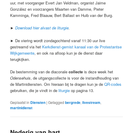
uur, met voorganger Evert Jan Veldman, organist Jaime
González en voorzangers Maarten van Damme, Pieter
Kamminga, Fred Blaauw, Bert Ballast en Huib van der Burg.
►
Download hier alvast de liturgie
.
► De viering wordt zondagochtend vanaf 11:30 uur live
gestreamd via het
Kerkdienst-gemist kanaal van de Protestantse
Wijkgemeente
, en ook na afloop kun je de dienst daar
terugkijken.
De bestemming van de diaconale
collecte
is deze week het
Odensehuis
, de uitgangscollecte is voor de instandhouding van
de Martinidiensten. Om hieraan bij te dragen kun je de
QR-codes
gebruiken, die je vindt in de
liturgie
op pagina 13.
Geplaatst in
Diensten
|
Getagged
bergrede
,
livestream
,
martinidienst
Nederig van hart