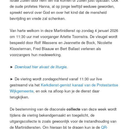
Israël zullen door hem ten val komen of zullen juist opstaan. Ook
de oude profetes Hanna, al op jonge leeftijd weduwe geworden,
spreekt eervol over God en over het kind dat de mensheid
bevrijding en vrede zal schenken.
Van harte welkom in deze Martinidienst op zondag 4 januari 2026
om 11:30 uur met voorganger Arlette Toornstra. De vleugel wordt
bespeeld door Rolf Wassens en Jeannette de Bock, Nicolette
Kloosterman, Fred Blaauw en Bert Ballast verlenen als
voorzangers hun medewerking.
►
Download hier alvast de liturgie
.
► De viering wordt zondagochtend vanaf 11:30 uur live
gestreamd via het
Kerkdienst-gemist kanaal van de Protestantse
Wijkgemeente
, en ook na afloop kun je de dienst daar
terugkijken.
De bestemming van de diaconale
collecte
van deze week wordt
tijdens de viering bekendgemaakt en toegelicht, de
uitgangscollecte is zoals gewoonlijk voor de instandhouding van
de Martinidiensten. Om hieraan bij te dragen kun je de
QR-