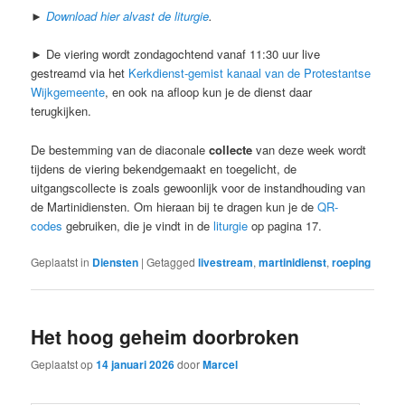
►
Download hier alvast de liturgie
.
► De viering wordt zondagochtend vanaf 11:30 uur live
gestreamd via het
Kerkdienst-gemist kanaal van de Protestantse
Wijkgemeente
, en ook na afloop kun je de dienst daar
terugkijken.
De bestemming van de diaconale
collecte
van deze week wordt
tijdens de viering bekendgemaakt en toegelicht, de
uitgangscollecte is zoals gewoonlijk voor de instandhouding van
de Martinidiensten. Om hieraan bij te dragen kun je de
QR-
codes
gebruiken, die je vindt in de
liturgie
op pagina 17.
Geplaatst in
Diensten
|
Getagged
livestream
,
martinidienst
,
roeping
Het hoog geheim doorbroken
Geplaatst op
14 januari 2026
door
Marcel