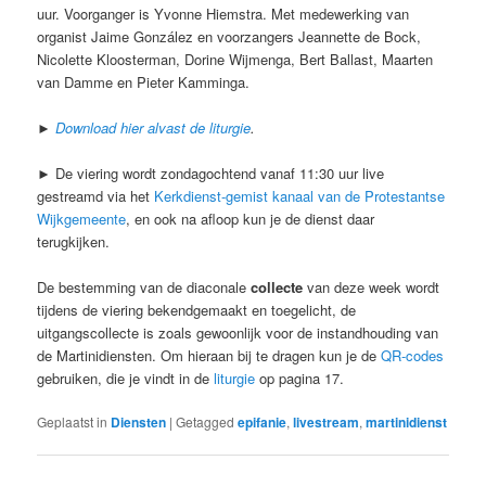
uur. Voorganger is Yvonne Hiemstra. Met medewerking van
organist Jaime González en voorzangers Jeannette de Bock,
Nicolette Kloosterman, Dorine Wijmenga, Bert Ballast, Maarten
van Damme en Pieter Kamminga.
►
Download hier alvast de liturgie
.
► De viering wordt zondagochtend vanaf 11:30 uur live
gestreamd via het
Kerkdienst-gemist kanaal van de Protestantse
Wijkgemeente
, en ook na afloop kun je de dienst daar
terugkijken.
De bestemming van de diaconale
collecte
van deze week wordt
tijdens de viering bekendgemaakt en toegelicht, de
uitgangscollecte is zoals gewoonlijk voor de instandhouding van
de Martinidiensten. Om hieraan bij te dragen kun je de
QR-codes
gebruiken, die je vindt in de
liturgie
op pagina 17.
Geplaatst in
Diensten
|
Getagged
epifanie
,
livestream
,
martinidienst