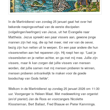
In de Martinidienst van zondag 25 januari gaat het over het
bekende roepingsverhaal van de eerste discipelen
(volgelingen/leerlingen) van Jezus, uit het Evangelie naar
Mattheüs. Jezus spreekt een paar vissers aan, gewone jonge
mannen zijn het nog, die op het meer, niet ver van de oever,
bezig zijn hun netten uit te werpen. En een paar andere die hun
vissersnetten aan het repareren zijn. Hij roept hen op: “Laat je
vissersboten en je netten achter, en ga met mij mee. Jullie zijn
vissers, maar ik kan zorgen dat jullie vissers van mensen
worden, dat jullie samen met mij mensen proberen te winnen,
mensen proberen ontvankelijk te maken voor de goede
boodschap van Gods liefde”.
Welkom in de Martinidienst op zondag 25 januari 2026 om 11:30
uur. Voorganger is Heleen Maat. Met medewerking van organist
(en/of pianist) Jan de Roos en voorzangers Nicolette
Kloosterman, Bert Ballast, Fred Blaauw en Pieter Kamminga.