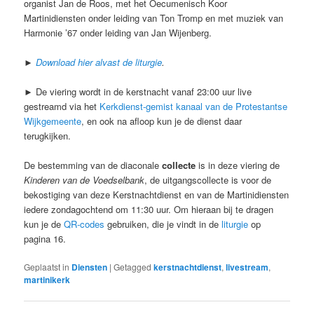
organist Jan de Roos, met het Oecumenisch Koor
Martinidiensten onder leiding van Ton Tromp en met muziek van
Harmonie ’67 onder leiding van Jan Wijenberg.
►
Download hier alvast de liturgie
.
► De viering wordt in de kerstnacht vanaf 23:00 uur live
gestreamd via het
Kerkdienst-gemist kanaal van de Protestantse
Wijkgemeente
, en ook na afloop kun je de dienst daar
terugkijken.
De bestemming van de diaconale
collecte
is in deze viering de
Kinderen van de Voedselbank
, de uitgangscollecte is voor de
bekostiging van deze Kerstnachtdienst en van de Martinidiensten
iedere zondagochtend om 11:30 uur. Om hieraan bij te dragen
kun je de
QR-codes
gebruiken, die je vindt in de
liturgie
op
pagina 16.
Geplaatst in
Diensten
|
Getagged
kerstnachtdienst
,
livestream
,
martinikerk