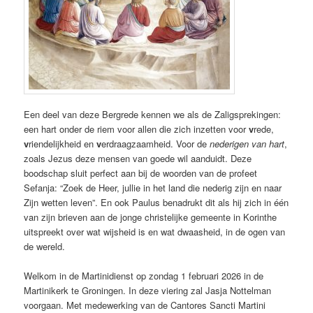
Een deel van deze Bergrede kennen we als de Zaligsprekingen:
een hart onder de riem voor allen die zich inzetten voor
v
rede,
v
riendelijkheid en
v
erdraagzaamheid. Voor de
nederigen van hart
,
zoals Jezus deze mensen van goede wil aanduidt. Deze
boodschap sluit perfect aan bij de woorden van de profeet
Sefanja: “Zoek de Heer, jullie in het land die nederig zijn en naar
Zijn wetten leven”. En ook Paulus benadrukt dit als hij zich in één
van zijn brieven aan de jonge christelijke gemeente in Korinthe
uitspreekt over wat wijsheid is en wat dwaasheid, in de ogen van
de wereld.
Welkom in de Martinidienst op zondag 1 februari 2026 in de
Martinikerk te Groningen. In deze viering zal Jasja Nottelman
voorgaan. Met medewerking van de Cantores Sancti Martini