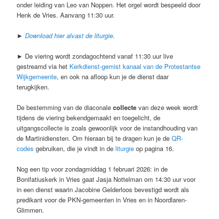
onder leiding van Leo van Noppen. Het orgel wordt bespeeld door
Henk de Vries. Aanvang 11:30 uur.
►
Download hier alvast de liturgie
.
► De viering wordt zondagochtend vanaf 11:30 uur live
gestreamd via het
Kerkdienst-gemist kanaal van de Protestantse
Wijkgemeente
, en ook na afloop kun je de dienst daar
terugkijken.
De bestemming van de diaconale
collecte
van deze week wordt
tijdens de viering bekendgemaakt en toegelicht, de
uitgangscollecte is zoals gewoonlijk voor de instandhouding van
de Martinidiensten. Om hieraan bij te dragen kun je de
QR-
codes
gebruiken, die je vindt in de
liturgie
op pagina 16.
Nog een tip voor zondagmiddag 1 februari 2026: in de
Bonifatiuskerk in Vries gaat Jasja Nottelman om 14:30 uur voor
in een dienst waarin Jacobine Gelderloos bevestigd wordt als
predikant voor de PKN-gemeenten in Vries en in Noordlaren-
Glimmen.