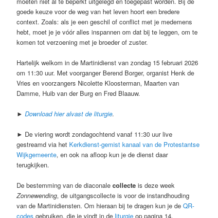
moeten niet al te beperkt uitgelegd en toegepast worden. Bij de
goede keuze voor de weg van het leven hoort een bredere
context. Zoals: als je een geschil of conflict met je medemens
hebt, moet je je vóór alles inspannen om dat bij te leggen, om te
komen tot verzoening met je broeder of zuster.
Hartelijk welkom in de Martinidienst van zondag 15 februari 2026
om 11:30 uur. Met voorganger Berend Borger, organist Henk de
Vries en voorzangers Nicolette Kloosterman, Maarten van
Damme, Huib van der Burg en Fred Blaauw.
►
Download hier alvast de liturgie
.
► De viering wordt zondagochtend vanaf 11:30 uur live
gestreamd via het
Kerkdienst-gemist kanaal van de Protestantse
Wijkgemeente
, en ook na afloop kun je de dienst daar
terugkijken.
De bestemming van de diaconale
collecte
is deze week
Zonnewending
, de uitgangscollecte is voor de instandhouding
van de Martinidiensten. Om hieraan bij te dragen kun je de
QR-
codes
gebruiken, die je vindt in de
liturgie
op pagina 14.