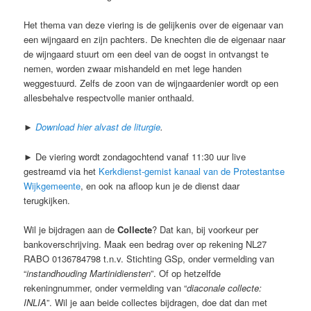
Het thema van deze viering is de gelijkenis over de eigenaar van
een wijngaard en zijn pachters. De knechten die de eigenaar naar
de wijngaard stuurt om een deel van de oogst in ontvangst te
nemen, worden zwaar mishandeld en met lege handen
weggestuurd. Zelfs de zoon van de wijngaardenier wordt op een
allesbehalve respectvolle manier onthaald.
►
Download hier alvast de liturgie
.
► De viering wordt zondagochtend vanaf 11:30 uur live
gestreamd via het
Kerkdienst-gemist kanaal van de Protestantse
Wijkgemeente
, en ook na afloop kun je de dienst daar
terugkijken.
Wil je bijdragen aan de
Collecte
? Dat kan, bij voorkeur per
bankoverschrijving. Maak een bedrag over op rekening NL27
RABO 0136784798 t.n.v. Stichting GSp, onder vermelding van
“
instandhouding Martinidiensten
”. Of op hetzelfde
rekeningnummer, onder vermelding van “
diaconale collecte:
INLIA
”. Wil je aan beide collectes bijdragen, doe dat dan met