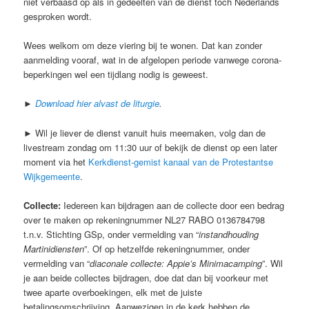
niet verbaasd op als in gedeelten van de dienst toch Nederlands
gesproken wordt.
Wees welkom om deze viering bij te wonen. Dat kan zonder
aanmelding vooraf, wat in de afgelopen periode vanwege corona-
beperkingen wel een tijdlang nodig is geweest.
►
Download hier alvast de liturgie
.
► Wil je liever de dienst vanuit huis meemaken, volg dan de
livestream zondag om 11:30 uur of bekijk de dienst op een later
moment via het
Kerkdienst-gemist kanaal van de Protestantse
Wijkgemeente
.
Collecte:
Iedereen kan bijdragen aan de collecte door een bedrag
over te maken op rekeningnummer NL27 RABO 0136784798
t.n.v. Stichting GSp, onder vermelding van “
instandhouding
Martinidiensten
”. Of op hetzelfde rekeningnummer, onder
vermelding van “
diaconale collecte: Appie’s Minimacamping
”. Wil
je aan beide collectes bijdragen, doe dat dan bij voorkeur met
twee aparte overboekingen, elk met de juiste
betalingsomschrijving. Aanwezigen in de kerk hebben de