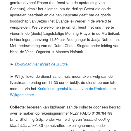
gerekend vanaf Pasen (het feest van de opstanding van
Christus), draait het allemaal om de Heilige Geest die op de
apostelen neerdaalt en die hen inspiratie geeft om de goede
boodschap van Jezus (het Evangelie) verder in de wereld te
verspreiden. We verwelkomen je om dit feest met ons mee te
vieren in de (deels) Engelstalige Morning Prayer in de Martinikerk
in Groningen, aanvang 11:30 uur. Voorganger is Jasja Nottelman.
Met medewerking van de Dutch Choral Singers onder leiding van
Henk de Vries. Organist is Mannes Hofsink.
►
Download hier alvast de liturgie
.
► Wil je liever de dienst vanuit huis meemaken, volg dan de
livestream zondag om 11:30 uur of bekijk de dienst op een later
moment via het
Kerkdienst-gemist kanaal van de Protestantse
Wijkgemeente
.
Collecte:
Iedereen kan bijdragen aan de collecte door een bedrag
over te maken op rekeningnummer NL27 RABO 0136784798
t.n.v. Stichting GSp, onder vermelding van “
instandhouding
Martinidiensten
”. Of op hetzelfde rekeningnummer, onder