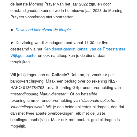
de laatste Morning Prayer van het jaar 2022 zijn, en door
omstandigheden kunnen we in het nieuwe jaar 2023 de Morning
Prayers vooralsnog niet voortzetten.
►
Download hier alvast de liturgie
.
► De viering wordt zondagochtend vanaf 11:30 uur live
gestreamd via het
Kerkdienst-gemist kanaal van de Protestantse
Wijkgemeente
, en ook na afloop kun je de dienst daar
terugkijken.
Wil je bijdragen aan de
Collecte
? Dat kan, bij voorkeur per
bankoverschrijving. Maak een bedrag over op rekening NL27
RABO 0136784798 t.n.v. Stichting GSp, onder vermelding van
“
instandhouding Martinidiensten
”. Of op hetzelfde
rekeningnummer, onder vermelding van “
diaconale collecte:
Vluchtelingenwerk
”. Wil je aan beide collectes bijdragen, doe dat
dan met twee aparte overboekingen, elk met de juiste
betalingsomschrijving. Maar ook met contant geld bijdragen is
mogelijk.