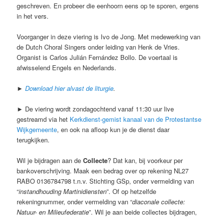
geschreven. En probeer die eenhoorn eens op te sporen, ergens
in het vers.
Voorganger in deze viering is Ivo de Jong. Met medewerking van
de Dutch Choral Singers onder leiding van Henk de Vries.
Organist is Carlos Julián Fernández Bollo. De voertaal is
afwisselend Engels en Nederlands.
►
Download hier alvast de liturgie
.
► De viering wordt zondagochtend vanaf 11:30 uur live
gestreamd via het
Kerkdienst-gemist kanaal van de Protestantse
Wijkgemeente
, en ook na afloop kun je de dienst daar
terugkijken.
Wil je bijdragen aan de
Collecte
? Dat kan, bij voorkeur per
bankoverschrijving. Maak een bedrag over op rekening NL27
RABO 0136784798 t.n.v. Stichting GSp, onder vermelding van
“
instandhouding Martinidiensten
”. Of op hetzelfde
rekeningnummer, onder vermelding van “
diaconale collecte:
Natuur- en Milieufederatie
”. Wil je aan beide collectes bijdragen,