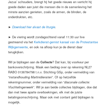
Jezus’ schouders, brengt hij het goede nieuws en verricht hij
goede daden aan juist die mensen die in de samenleving het
minste aanzien genieten, zoals de armen, de blinden, de
onderdrukten, etc.
►
Download hier alvast de liturgie
.
► De viering wordt zondagochtend vanaf 11:30 uur live
gestreamd via het
Kerkdienst-gemist kanaal van de Protestantse
Wijkgemeente
, en ook na afloop kun je de dienst daar
terugkijken.
Wil je bijdragen aan de
Collecte
? Dat kan, bij voorkeur per
bankoverschrijving. Maak een bedrag over op rekening NL27
RABO 0136784798 t.n.v. Stichting GSp, onder vermelding van
“
instandhouding Martinidiensten
”. Of op hetzelfde
rekeningnummer, onder vermelding van “
diaconale collecte:
Vluchtelingenwerk
”. Wil je aan beide collectes bijdragen, doe dat
dan met twee aparte overboekingen, elk met de juiste
betalingsomschrijving. Maar ook met contant geld bijdragen is
mogelijk.