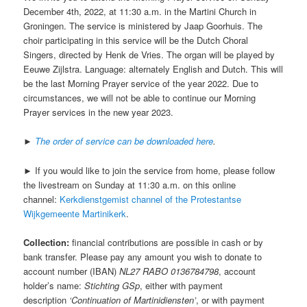
December 4th, 2022, at 11:30 a.m. in the Martini Church in
Groningen. The service is ministered by Jaap Goorhuis. The
choir participating in this service will be the Dutch Choral
Singers, directed by Henk de Vries. The organ will be played by
Eeuwe Zijlstra. Language: alternately English and Dutch. This will
be the last Morning Prayer service of the year 2022. Due to
circumstances, we will not be able to continue our Morning
Prayer services in the new year 2023.
►
The order of service can be downloaded here
.
► If you would like to join the service from home, please follow
the livestream on Sunday at 11:30 a.m. on this online
channel:
Kerkdienstgemist channel of the Protestantse
Wijkgemeente Martinikerk
.
Collection:
financial contributions are possible in cash or by
bank transfer. Please pay any amount you wish to donate to
account number (IBAN)
NL27 RABO 0136784798
, account
holder’s name:
Stichting GSp
, either with payment
description
‘Continuation of Martinidiensten’
, or with payment