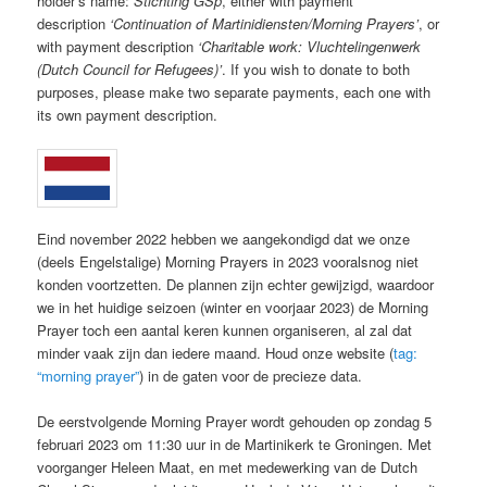
holder’s name:
Stichting GSp
, either with payment
description
‘Continuation of Martinidiensten/Morning Prayers’
, or
with payment description
‘Charitable work: Vluchtelingenwerk
(Dutch Council for Refugees)’
. If you wish to donate to both
purposes, please make two separate payments, each one with
its own payment description.
Eind november 2022 hebben we aangekondigd dat we onze
(deels Engelstalige) Morning Prayers in 2023 vooralsnog niet
konden voortzetten. De plannen zijn echter gewijzigd, waardoor
we in het huidige seizoen (winter en voorjaar 2023) de Morning
Prayer toch een aantal keren kunnen organiseren, al zal dat
minder vaak zijn dan iedere maand. Houd onze website (
tag:
“morning prayer”
) in de gaten voor de precieze data.
De eerstvolgende Morning Prayer wordt gehouden op zondag 5
februari 2023 om 11:30 uur in de Martinikerk te Groningen. Met
voorganger Heleen Maat, en met medewerking van de Dutch